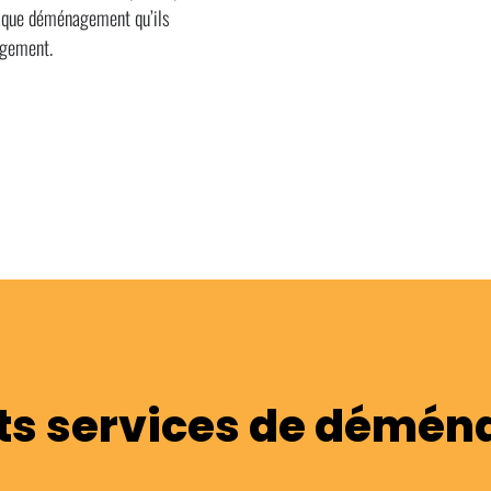
aque déménagement qu’ils
agement.
nts services de démé